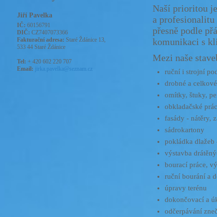
Naší prioritou j
Jiří Pavelka
a profesionalit
IČ:
60156791
přesně podle př
DIČ:
CZ7407073366
Fakturační adresa:
Staré Ždánice 13,
komunikaci s kl
533 44 Staré Ždánice
Mezi naše staveb
Tel:
+ 420 602 220 707
Email:
jirka.pavelka@seznam.cz
ruční i strojní p
drobné a celkové
omítky, štuky, pe
obkladačské prá
fasády - nátěry, 
sádrokartony
pokládka dlažeb
výstavba drátěný
bourací práce, v
ruční bourání a 
úpravy terénu
dokončovací a úk
odčerpávání zneč