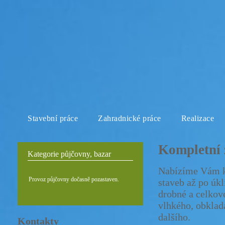
Stavební práce
Zahradnické práce
Realizace
Kompletní 
Kategorie půjčovny, bazar
Nabízíme Vám ko
Provoz půjčovny dočasně pozastaven.
staveb až po úk
drobné a celkov
vlhkého, obklad
dalšího.
Kontakty